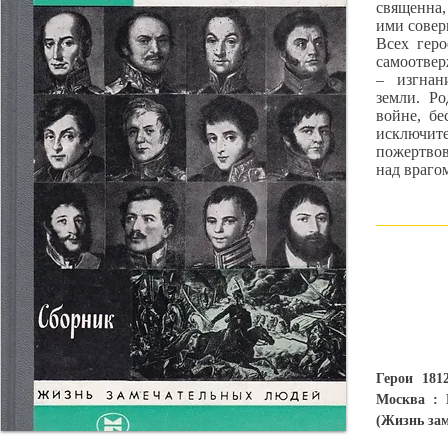
священна,
ими сове
Всех геро
самоотвер
– изгнан
земли. Ро
войне, бе
исключи
пожертво
над враго
Герои 181
Москва : 
(Жизнь зам