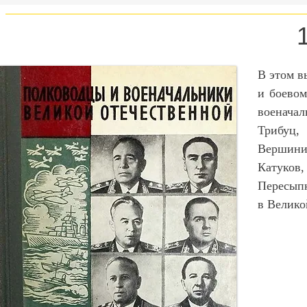
В этом в
и боевом
военача
Трибуц
Вершини
Катуко
Пересып
в Велико