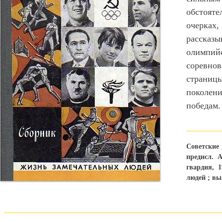
обстояте
очерк
рассказ
олимпий
соревн
страниц
поколен
победам.
Советские
предисл. А
гвардия, 1
людей ; вып