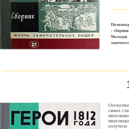
Полковод
: сборник
Молодая 
замечател
Отечестве
самых сла
многовек
многовеко
получила 