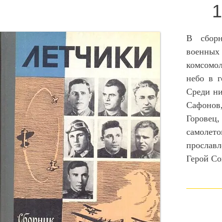
В сбор
военных 
комсомо
небо в 
Среди ни
Сафонов,
Горовец,
самолето
прослав
Герой Со