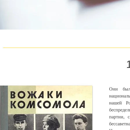
Они был
национал
нашей Р
беспреде
партии, 
бессавет