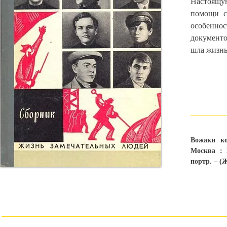
Настоящую
помощи с
особенно
документо
шла жизнь
Вожаки ко
Москва : 
портр. – (