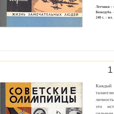
Летчики : 
Кожедуба. 
240 с. : ил
Каждый 
талантли
личность
это ис
сильным