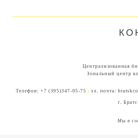
КО
Централизованная би
Зональный центр к
Телефон: +7 (395)347-05-75
|
эл. почта:
bratskc
г. Брат
Мы в со