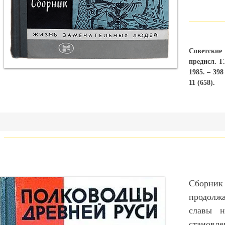
Советские
предисл. Г
1985. – 39
11 (658).
Сборни
продолж
славы н
становле