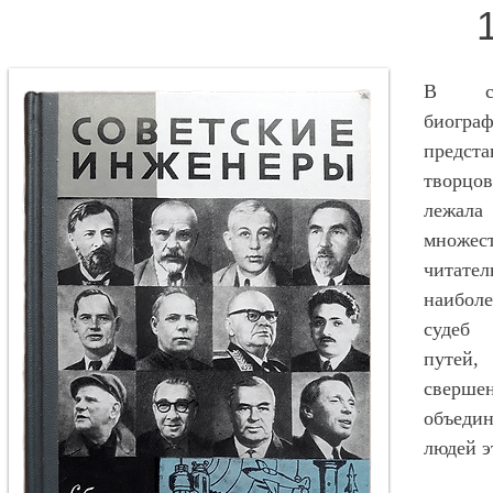
В сб
биогр
предста
творцов
лежала
множе
читател
наибол
судеб 
путей
сверше
объеди
людей э